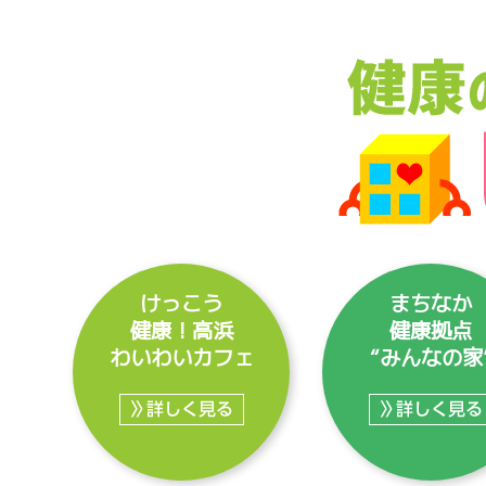
けっこう
まちなか
健康！高浜
健康拠点
わいわいカフェ
“みんなの家