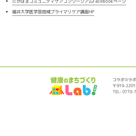
たかはまコミュニティケアコンソーシアムFacebookページ
福井大学医学部地域プライマリケア講座HP
コラボ☆ラ
〒919-22
TEL: 0770-7